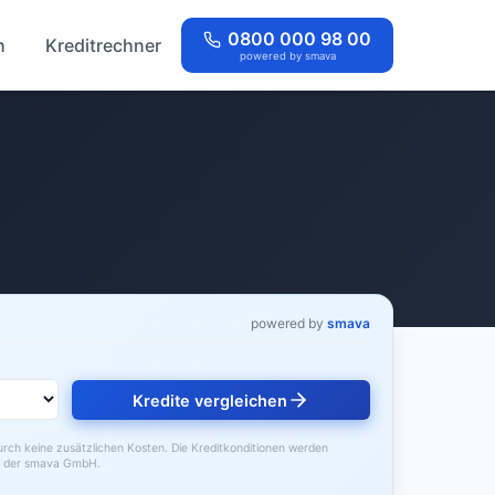
0800 000 98 00
h
Kreditrechner
powered by smava
powered by
smava
Kredite vergleichen
durch keine zusätzlichen Kosten. Die Kreditkonditionen werden
der smava GmbH.