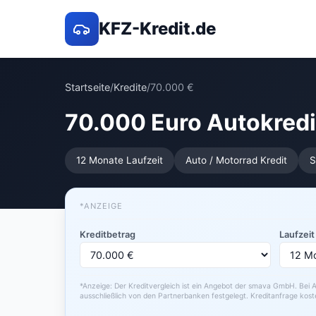
KFZ-Kredit.de
Startseite
/
Kredite
/
70.000 €
70.000 Euro Autokredi
12 Monate Laufzeit
Auto / Motorrad Kredit
S
*ANZEIGE
Kreditbetrag
Laufzeit
*Anzeige: Der Kreditvergleich ist ein Angebot der smava GmbH. Bei A
ausschließlich von den Partnerbanken festgelegt. Kreditanfrage kost