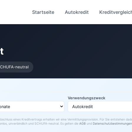
Startseite
Autokredit
Kreditvergleic
t
CHUFA-neutral
Verwendungszweck
bschluss eines Kreditvertrags erhalten wir eine Vermittlungsprovision. Für Sie entstehen da
enlos, unverbindlich und SCHUFA-neutral. Es gelten die
AGB
und
Datenschutzbestimmungen