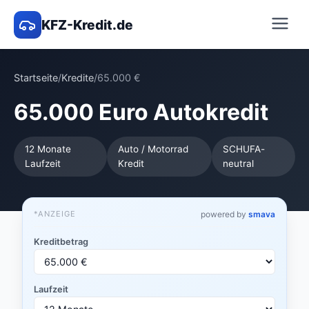
KFZ-Kredit.de
Startseite
/
Kredite
/
65.000 €
65.000 Euro Autokredit
12 Monate
Auto / Motorrad
SCHUFA-
Laufzeit
Kredit
neutral
*ANZEIGE
powered by
smava
Kreditbetrag
Laufzeit