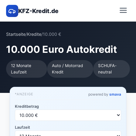
KFZ-Kredit.de
Startseite
/
Kredite
/
10.000 €
10.000 Euro Autokredit
12 Monate
Auto / Motorrad
SCHUFA-
Laufzeit
Kredit
neutral
*ANZEIGE
powered by
smava
Kreditbetrag
Laufzeit