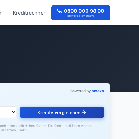
0800 000 98 00
h
Kreditrechner
powered by smava
powered by
smava
Kredite vergleichen
durch keine zusätzlichen Kosten. Die Kreditkonditionen werden
der smava GmbH.