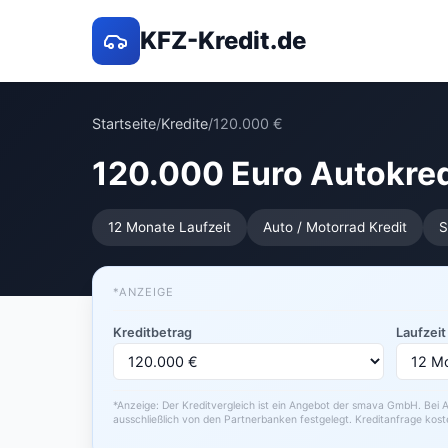
KFZ-Kredit.de
Startseite
/
Kredite
/
120.000 €
120.000 Euro Autokred
12 Monate Laufzeit
Auto / Motorrad Kredit
S
*ANZEIGE
Kreditbetrag
Laufzeit
*Anzeige: Der Kreditvergleich ist ein Angebot der smava GmbH. Bei A
ausschließlich von den Partnerbanken festgelegt. Kreditanfrage kost