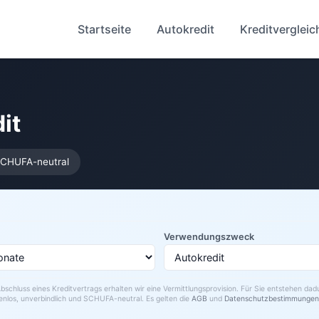
Startseite
Autokredit
Kreditvergleic
it
CHUFA-neutral
Verwendungszweck
bschluss eines Kreditvertrags erhalten wir eine Vermittlungsprovision. Für Sie entstehen da
enlos, unverbindlich und SCHUFA-neutral. Es gelten die
AGB
und
Datenschutzbestimmungen