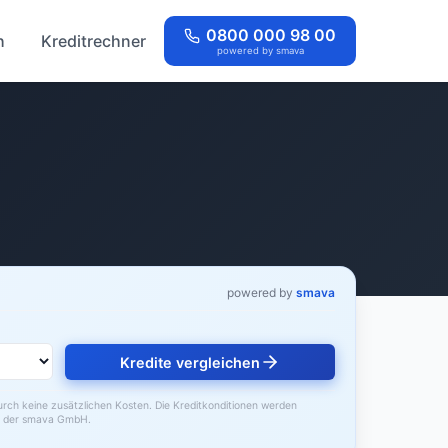
0800 000 98 00
h
Kreditrechner
powered by smava
powered by
smava
Kredite vergleichen
durch keine zusätzlichen Kosten. Die Kreditkonditionen werden
der smava GmbH.