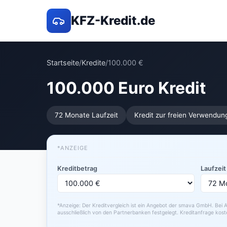
KFZ-Kredit.de
Startseite
/
Kredite
/
100.000 €
100.000 Euro Kredit
72 Monate Laufzeit
Kredit zur freien Verwendun
*ANZEIGE
Kreditbetrag
Laufzeit
*Anzeige: Der Kreditvergleich ist ein Angebot der smava GmbH. Bei A
ausschließlich von den Partnerbanken festgelegt. Kreditanfrage kost