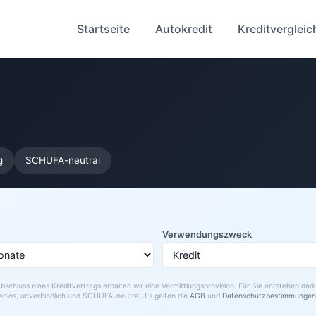
Startseite
Autokredit
Kreditvergleic
g
SCHUFA-neutral
Verwendungszweck
bschluss eines Kreditvertrags erhalten wir eine Vermittlungsprovision. Für Sie entstehen da
enlos, unverbindlich und SCHUFA-neutral. Es gelten die
AGB
und
Datenschutzbestimmungen