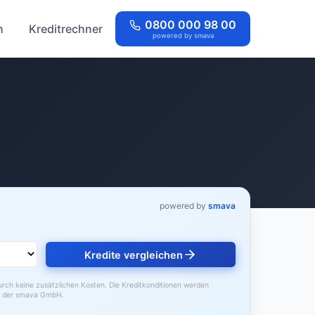
0800 000 98 00
h
Kreditrechner
powered by smava
powered by
smava
Kredite vergleichen
durch keine zusätzlichen Kosten. Die Kreditkonditionen werden
der smava GmbH.