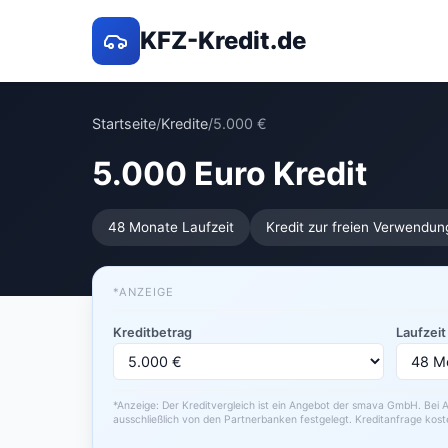
KFZ-Kredit.de
Startseite
/
Kredite
/
5.000 €
5.000 Euro Kredit
48 Monate Laufzeit
Kredit zur freien Verwendun
*ANZEIGE
Kreditbetrag
Laufzeit
*Anzeige: Der Kreditvergleich ist ein Angebot der smava GmbH. Bei A
ausschließlich von den Partnerbanken festgelegt. Kreditanfrage kost