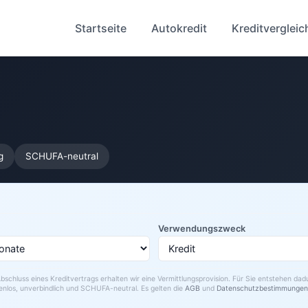
Startseite
Autokredit
Kreditvergleic
g
SCHUFA-neutral
Verwendungszweck
bschluss eines Kreditvertrags erhalten wir eine Vermittlungsprovision. Für Sie entstehen da
enlos, unverbindlich und SCHUFA-neutral. Es gelten die
AGB
und
Datenschutzbestimmungen