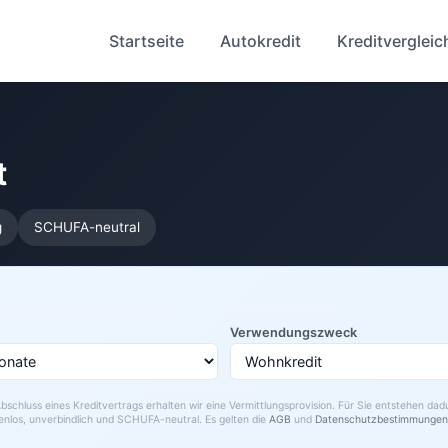
Startseite
Autokredit
Kreditvergleic
t
g
SCHUFA-neutral
Verwendungszweck
bschluss eines Kreditvertrags erhalten wir eine Vermittlungsprovision. Für Sie entstehen da
enlos, unverbindlich und SCHUFA-neutral. Es gelten die
AGB
und
Datenschutzbestimmungen