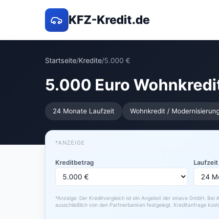
KFZ-Kredit.de
Startseite
/
Kredite
/
5.000 €
5.000 Euro Wohnkredi
24 Monate Laufzeit
Wohnkredit / Modernisierun
*ANZEIGE
Kreditbetrag
Laufzeit
*Anzeige: Der Kreditvergleich ist ein Angebot der smava GmbH. Bei A
ausschließlich von den Partnerbanken festgelegt. Kreditanfrage kost