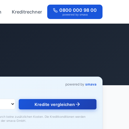
0800 000 98 00
h
Kreditrechner
powered by smava
powered by
smava
Kredite vergleichen
durch keine zusätzlichen Kosten. Die Kreditkonditionen werden
der smava GmbH.