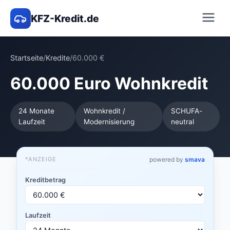
KFZ-Kredit.de
Startseite
/
Kredite
/
60.000 €
60.000 Euro Wohnkredit
24 Monate
Wohnkredit /
SCHUFA-
Laufzeit
Modernisierung
neutral
*ANZEIGE
powered by
smava
Kreditbetrag
Laufzeit